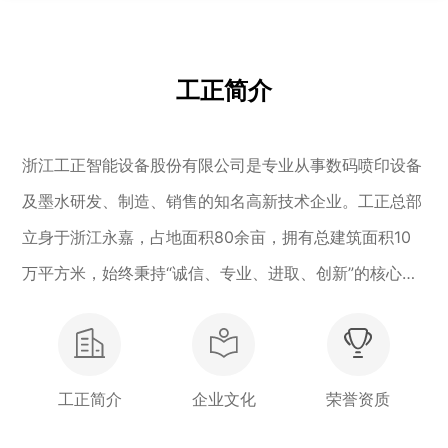
工正简介
浙江工正智能设备股份有限公司是专业从事数码喷印设备
及墨水研发、制造、销售的知名高新技术企业。工正总部
立身于浙江永嘉，占地面积80余亩，拥有总建筑面积10
万平方米，始终秉持“诚信、专业、进取、创新”的核心价
值观，矢志为客户呈上卓越的数码喷印方案以及专业服
务。旗下产品包括喷绘机、写真机、UV机、制版机、图
文机、纸板机、印花机、木板机等多种机型，产品应用涵
工正简介
企业文化
荣誉资质
盖广告、建材、纺织、包装、图文等诸多行业。 目前，