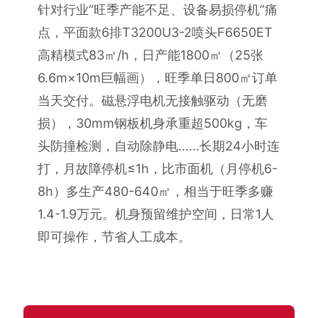
针对行业“旺季产能不足、设备易损停机”痛
点，平面款6排T3200U3-2喷头F6650ET
售后问题
高精模式83㎡/h，日产能1800㎡（25张
6.6m×10m巨幅画），旺季单日800㎡订单
当天交付。磁悬浮电机无接触驱动（无磨
损），30mm钢板机身承重超500kg，车
头防撞检测，自动除静电……长期24小时连
打，月故障停机≤1h，比市面机（月停机6-
8h）多生产480-640㎡，相当于旺季多赚
1.4-1.9万元。机身预留维护空间，日常1人
即可操作，节省人工成本。