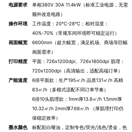
电源要求
单相380V 30A 11.4kW（标准工业电源，无需
额外改造电路）
操作环境
工作温度：20℃-28℃；相对湿度：
40%-70%（常规车间环境即可稳定运行）
画面幅宽
6600mm（超大幅宽，满足机场、商场等巨幅
画面需求）
打印精度
平面：726x1200dpi、726x1800dpi 肌理：
720x1200dpi（高清输出，适配高端订单）
产能速度
6排平面款：生产195㎡/h 品质131㎡/h 高精
83㎡/h（多模式适配不同订单节奏）
6排10头肌理款：1mm厚13.8㎡/h 1.5mm厚
10.32㎡/h 2mm厚7.68㎡/h （厚肌理打印仍
保稳定效率）
墨水颜色
标配彩白哑油，定制专色/荧光/浅色/烫金，色