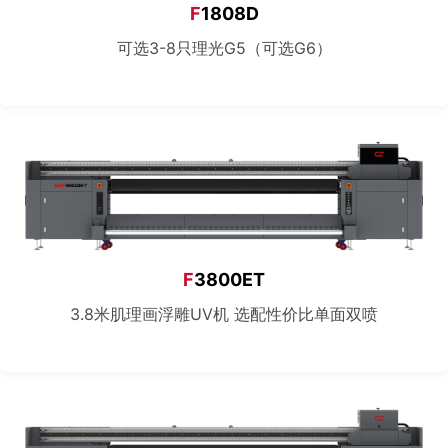
F
1808D
可选3-8只理光G5（可选G6）
F
3800ET
3.8米肌理画浮雕UV机 选配性价比单面双喷