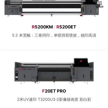
R
5200KM
/
R
5200ET
5.2 米宽幅：三卷同印，单喷得双喷效，稳印高清
F
20ET PRO
2米UV速印 T3200U3-2影像级画质 彩白彩