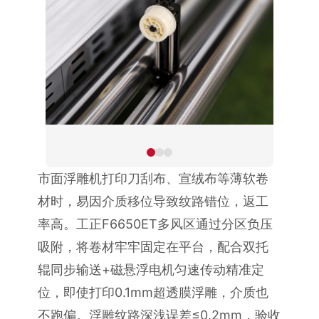
市面浮雕机打印刀刮布、宣绒布等薄软卷
材时，易因介质移位导致纹路错位，返工
率高。工正F6650ET多风区通过分区负压
吸附，将卷材牢牢固定在平台，配合双托
辊同步输送+磁悬浮电机匀速传动精准定
位，即使打印0.1mm超透膜浮雕，介质也
不跑偏。浮雕纹路深浅误差≤0.2mm，验收