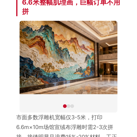
6.6米整幅肌理画，巨幅订单不用
拼
市面多数浮雕机宽幅仅3-5米，打印
6.6m×10m场馆宣绒布浮雕时需2-3次拼
接，接缝明显且浪费15%-20%材料。工正