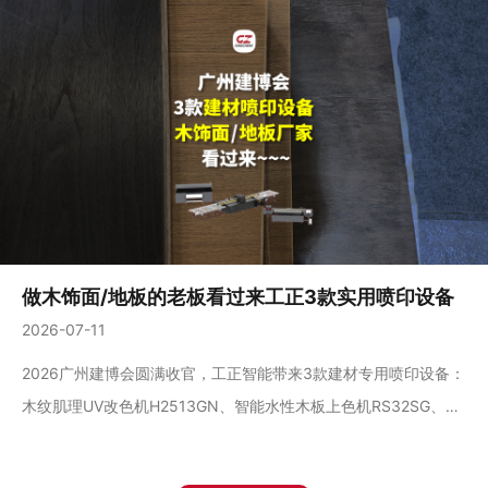
做木饰面/地板的老板看过来工正3款实用喷印设备
2026-07-11
2026广州建博会圆满收官，工正智能带来3款建材专用喷印设备：
木纹肌理UV改色机H2513GN、智能水性木板上色机RS32SG、高
速PVC地板膜打印机PFA16，做木饰面、地板膜、板材的老板有需
求可以私信咨询～