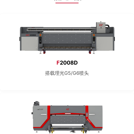
F
2008D
搭载理光G5/G6喷头