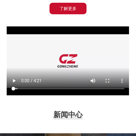
工正旗下数条产品线专门为各个类型、层次的客户提供契
了解更多
合发展路径的设备方案。自1997年以来，工正产品经受
客户粉丝们的严格检验，稳步占据国内市场份额，积极开
拓国际市场，服务网点已分布在全球80多个国家和地
区，建立起互联互通的全球网络格局。 与此同时，工正
数码打印研究院持续深化交流与合作，全力提升全线产品
的市场竞争力。凭借雄厚的人才储备和稳健的研发实力，
积极推动行业数字化转型，促进产业智能化落地升级。未
来，工正将一如既往地加强与全球伙伴的交流合作，引领
数码喷印行业奔赴更为辽阔的未来之境！
新闻中心