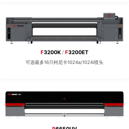
F
3200K
/
F
3200ET
可选最多16只柯尼卡1024a/1024i喷头
R
6650UV