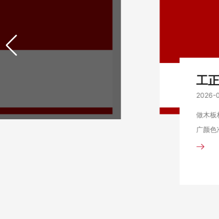
2026-
做木板
广颜色
按需打
✅ 不
效果！