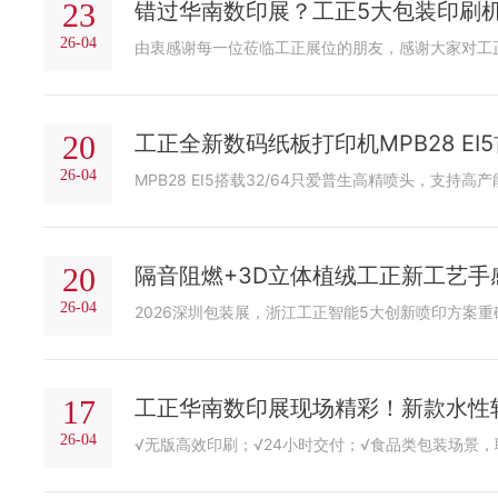
23
错过华南数印展？工正5大包装印刷
26-04
由衷感谢每一位莅临工正展位的朋友，感谢大家对工
20
工正全新数码纸板打印机MPB28 EI
26-04
MPB28 EI5搭载32/64只爱普生高精喷头，
20
隔音阻燃+3D立体植绒工正新工艺手
26-04
17
工正华南数印展现场精彩！新款水性
26-04
√无版高效印刷；√24小时交付；√食品类包装场景