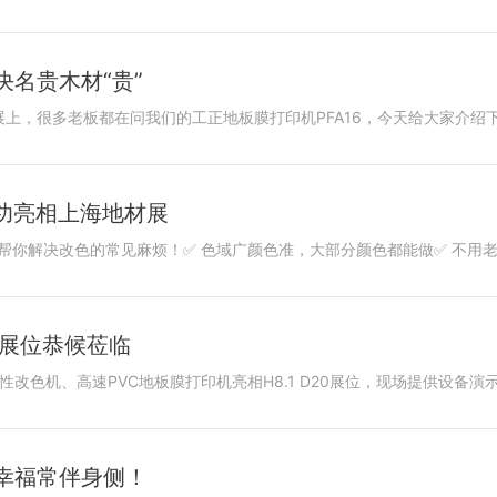
名贵木材“贵”
成功亮相上海地材展
0展位恭候莅临
幸福常伴身侧！