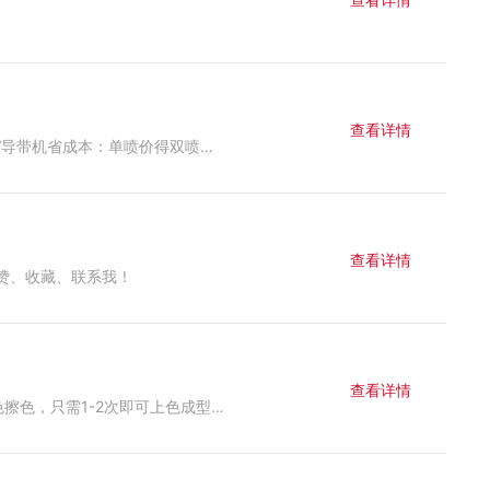
查看详情
贺：山西鹏飞广告，在原有工正设备基础上，产能再次成功升级！ 领衔打造山西最大彩白彩加工基地！ 工正5.2米单面双喷UV导带机省成本：单喷价得双喷质，白天不发暗、打灯更漂亮； 6排4色加白、新款T3200U32高清打印头、磁悬浮直线电机驱动、双托辊收送料、6风区独立控制，可实现5.2米直出不拼接，可多卷同印，效率翻倍，软膜、灯布、皮革等多介质稳印。喷印厂老板，想要同款机器的，联系我！
查看详情
赞、收藏、联系我！
查看详情
工正智能木纹改色机&智能水性上色机代替传统木板印刷调色上色设备！一次调色，永久使用，不同批次无色差；告别反复上色擦色，只需1-2次即可上色成型；排气排废少，能显著降低能耗成本和环境污染；生产效率较传统提升75%，迅速实现小单快反；满足高价值木纹、木色、石纹及创意图纹的个性化定制需求。