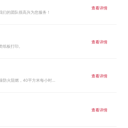
查看详情
我们的团队很高兴为您服务！
查看详情
各类纸板打印。
查看详情
2026深圳包装展，浙江工正智能5大创新喷印方案重磅亮相 法国罗地亚G6双尼龙植绒，3D立体逼真，触感细腻，兼具隔音降噪防火阻燃，40平方米每小时高效生产，适配服装、包装多场景 3DUV仿刺绣工艺，完美还原刺绣线条与质感，效率远超传统刺绣，2平方米每小时可产出470余件 新增反光膜功能，解锁更多创意应用 2.8米瓦楞纸专用机，专打黄牛皮纸包装，16/32/64头可选，OnePass模式60米每分钟，爱普生i3200喷头，CMYK加白墨配置 全系搭载工正自研高性价比墨水，防水耐晒快干，REI自还原专利技术有效降低堵头风险，延长喷头寿命，耗材价格长期稳定 工正智能提供定制化喷印解决方案，可靠服务加稳定品质加高性价比，有设备需求欢迎私信咨询
查看详情