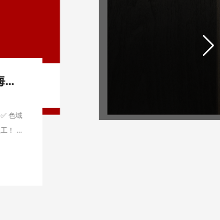
工正智能水性木板上色机RS32SG成功亮相上海地材展
✅ 色域
！​ ✅
更短！​
场看实机