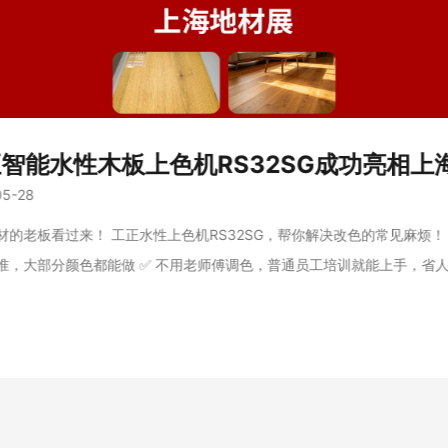
05-28
材的老板看过来！ 工正水性上色机RS32SG，帮你解决改色的常见麻烦！​ 
准，大部分颜色都能做​ ✅ 不用老师傅调色，普通员工培训就能上手，省人工
印，墨水不浪费，有效省材料！​ ✅ 数据可存储，补板加板都快，交活时间
同木皮可微调，批次色差不用怕！​ 欢迎各位老板来我们公司参观指导，现