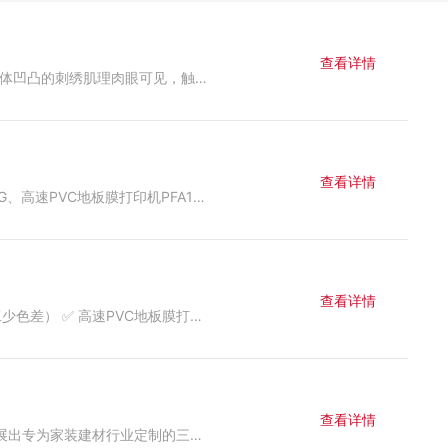
查看详情
想接高端定制单，又怕传统刺绣成本高？ 这套工正 HB18UV PRO TPU 3D 仿刺绣方案，直接把纺织定制的品质拉到新高度 立体凹凸的刺绣肌理肉眼可见，触感逼真以假乱真，精细图案、渐变色彩都能完美呈现，彻底打破传统绣法的配色与针法局限。 4N工业水洗标准，反复洗涤不脱落、不开裂 全环保无增塑剂，安全性优于传统 PVC/PU，品牌质检轻松通关 双层结构，自带专属吸墨层，强附着力，柔性面料通用不发硬 烫压工序标准化，成品效果稳定可控，做中高端服装、文创周边都适配，是提升产品溢价的硬核工艺。 #3D仿刺绣 #高端服装定制 #UV打印工艺 #工正
查看详情
2026广州建博会圆满收官，工正智能带来3款建材专用喷印设备：木纹肌理UV改色机H2513GN、智能水性木板上色机RS32SG、高速PVC地板膜打印机PFA16，做木饰面、地板膜、板材的老板有需求可以私信咨询～
查看详情
📍广州建博会11.1馆B09 工正智能 ✅ 木纹肌理UV改色机H2513GN（做肌理提溢价） ✅ 智能水性木板上色机RS32SG（省人工少色差） ✅ 高速PVC地板膜打印机PFA16（免制版打样快） 现场真机打样，摸得到的木纹质感，多类智能数码喷印设备，欢迎来喝茶聊方案～
查看详情
2026年7月8-11日，浙江工正智能设备将亮相第二十八届中国广州国际建筑装饰博览会，展位号11.1馆B09。 本次展会工正将展出专为家装建材行业定制的三款核心设备，现场可观看真机打样、触摸肌理效果、交流定制化生产方案，诚邀全球行业同仁莅临交流洽谈。