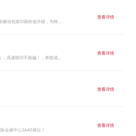
查看详情
作为数码喷印设备制造行业的知名品牌，此次工正聚焦多元化包装印刷需求，重磅推出五大前沿数码印刷解决方案，以技术创新驱动包装印刷价值升级，为终端客户提供软包装、纸板包装、纸盒包装、个性包装在内的核心应用解决方案。
查看详情
热烈祝贺娜姐喷绘成功升级，6.6米无拼接巨幅直出；6色加白，颜色正。产能可达235㎡/h，磁悬浮电机驱动+高精度耐磨导轨 ，高速喷印不跑偏！，单喷成本得双喷效果，20+热门材质全兼容。软膜、灯布、皮革、PET全适配，灯箱、高炮、公交广告全能做！
查看详情
查看详情
际会展中心2A40展位！