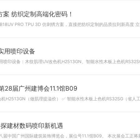
仿刺绣方案 纺织定制高端化密码！
实用喷印设备
28届广州建博会11.1馆B09
共探建材数码喷印新机遇