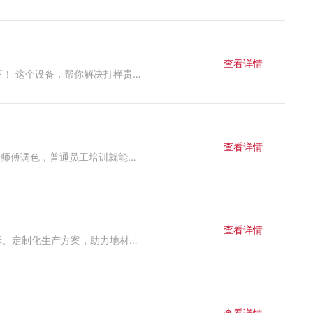
查看详情
做地板膜、PVC印刷的老板别划走！ 2026上海地材展上，很多老板都在问我们的工正地板膜打印机PFA16，今天给大家介绍下！ 这个设备，帮你解决打样贵、速度慢、色差的问题！ ✅7只京瓷喷头，70m/h高速打印，保障交期 ✅免制版，有效降低打样成本，小单也能接 ✅多材质兼容，PVC/BOPP/PE/PET都能打 ✅水性环保墨水，家装商用出口都能接 ✅新手培训就能上手，不用找老师傅 想要了解更多的，直接联系我！
查看详情
做木板材的老板看过来！ 工正水性上色机RS32SG，帮你解决改色的常见麻烦！​ ✅ 色域广颜色准，大部分颜色都能做​ ✅ 不用老师傅调色，普通员工培训就能上手，省人工！​ ✅ 按需打印，墨水不浪费，有效省材料！​ ✅ 数据可存储，补板加板都快，交活时间更短！​ ✅ 不同木皮可微调，批次色差不用怕！​ 欢迎各位老板来我们公司参观指导，现场看实机效果！
查看详情
2026DOMOTEXasia上海地材展开幕，工正携智能水性改色机、高速PVC地板膜打印机亮相H8.1 D20展位，现场提供设备演示、定制化生产方案，助力地材厂家降本增效。
查看详情