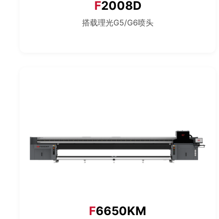
F
2008D
搭载理光G5/G6喷头
F
6650KM