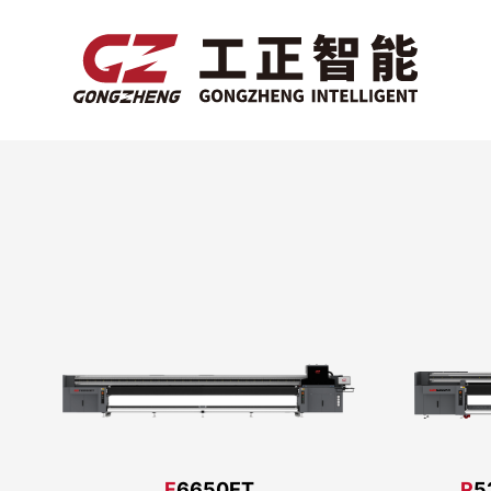
F
6650ET
R
5