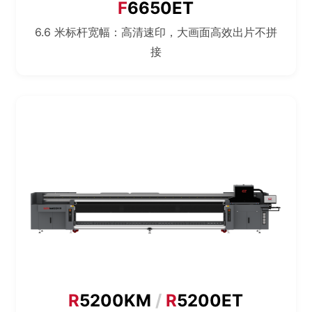
F
6650ET
6.6 米标杆宽幅：高清速印，大画面高效出片不拼
接
R
5200KM
/
R
5200ET