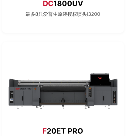
DC
1800UV
最多8只爱普生原装授权喷头i3200
F
20ET PRO