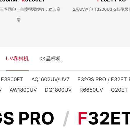
幅：三卷同印，单喷得双喷效，稳印高
2米UV速印 T3200U3-2影像
清
UV卷材机
水晶标机
F3800ET
AQ1602UV/UVZ
F32GS PRO / F32ET
V
AW1800UV
DQ1800UV
R6650UV
Q20ET
GS PRO
/
F
32E