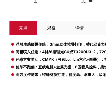
亮点
规格
详情
●
浮雕质感颠覆传统：3mm立体堆叠打印，替代亚克力
●
高精喷头任选：4排/6排理光G6或T3200U3-2，72
●
色彩方案灵活：CMYK（可选Lc、Lm六色+白墨）
●
稳印不跑偏：直线电机+金属光栅，6区吸风控料，柔
●
高强度传送带：特殊材质打造，精度高、承重大，吸