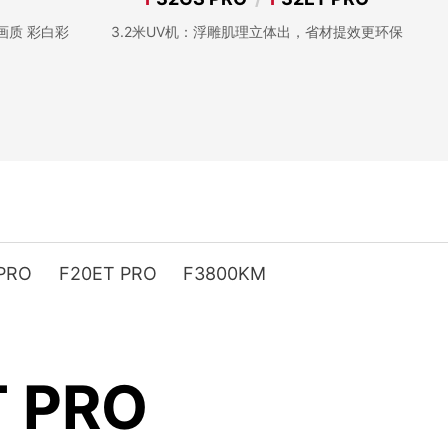
级画质 彩白彩
3.2米UV机：浮雕肌理立体出，省材提效更环保
 PRO
F20ET PRO
F3800KM
T PRO