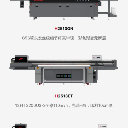
H
2513GN
G5S喷头发丝级细节纤毫毕现，彩色渐变无断层
H
2513ET
12只T3200U3-2全彩110㎡/h，光油+白，印料10cm厚