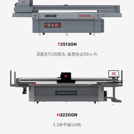
T
2513GN
高配8只G5喷头 速度快达56㎡/h
H
3220GN
3.2米平板UV机