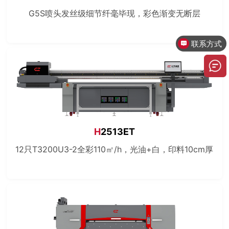
G5S喷头发丝级细节纤毫毕现，彩色渐变无断层
联系方式
H
2513ET
12只T3200U3-2全彩110㎡/h，光油+白，印料10cm厚