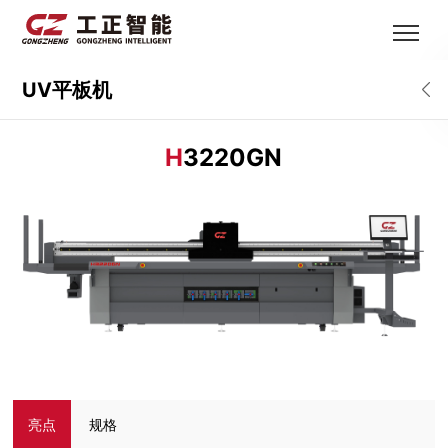
UV平板机
H
3220GN
亮点
规格