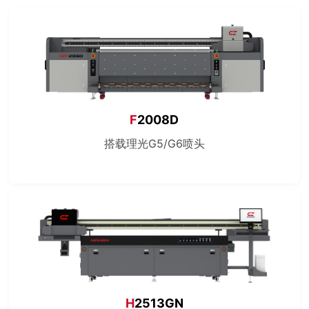
F
2008D
搭载理光G5/G6喷头
H
2513GN