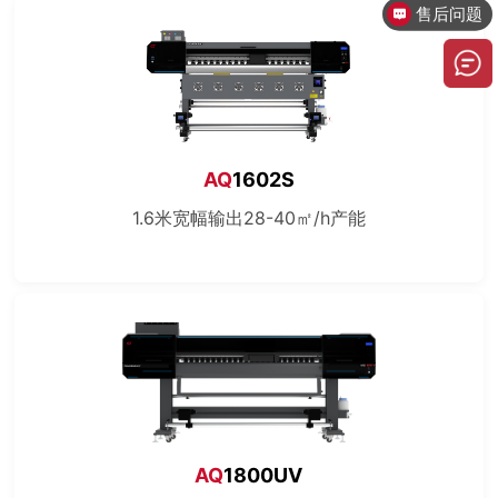
售后问题
AQ
1602S
1.6米宽幅输出28-40㎡/h产能
AQ
1800UV