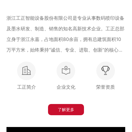
浙江工正智能设备股份有限公司是专业从事数码喷印设备
及墨水研发、制造、销售的知名高新技术企业。工正总部
立身于浙江永嘉，占地面积80余亩，拥有总建筑面积10
万平方米，始终秉持“诚信、专业、进取、创新”的核心价
值观，矢志为客户呈上卓越的数码喷印方案以及专业服
务。旗下产品包括喷绘机、写真机、UV机、制版机、图
文机、纸板机、印花机、木板机等多种机型，产品应用涵
工正简介
企业文化
荣誉资质
盖广告、建材、纺织、包装、图文等诸多行业。 目前，
工正旗下数条产品线专门为各个类型、层次的客户提供契
了解更多
合发展路径的设备方案。自1997年以来，工正产品经受
客户粉丝们的严格检验，稳步占据国内市场份额，积极开