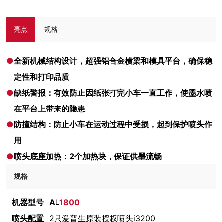
亮点
规格
●
全新机械结构设计，超强铝合金横梁和模具平台，确保稳
定性和打印品质
●
缺纸警报：有效防止因纸张打完小车一直工作，使墨水喷
在平台上带来的隐患
●
防撞结构：防止小车在运动过程中受损，起到保护喷头作
用
●
喷头底座加热：2个加热块，保证供墨流畅
规格
机器型号
AL
1800
喷头配置
2只爱普生原装授权喷头i3200