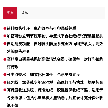
亮点
规格
●
错排喷头排序，生产效率与打印品质并重
●
加密可独立调节压纸轮、导流式平台杜绝纸张深墨量起拱
●
自动清洗功能、自研喷头防撞系统全方面呵护喷头，高效
延长喷头寿命
●
高精度自研墨栈系统高效清洗省墨，确保每一次打印都绚
丽精致
●
可变点技术，细节栩栩如生，色彩平滑过度
●
红外线干燥器减少能源消耗，高速打印与快速干燥更契合
●
高精度收送系统，精准送纸，胶辊确保收纸平整，适用于
各类纸张，包括小重量和大型纸卷，后置设计充分保证收
纸干燥