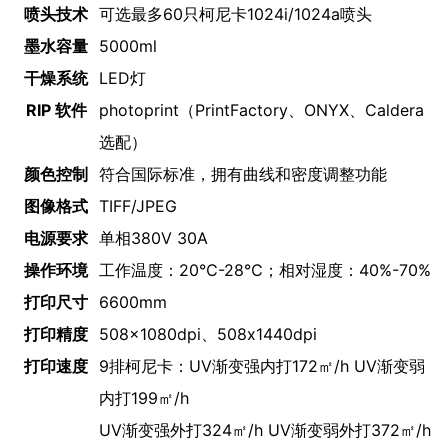
喷头技术
可选最多60只柯尼卡1024i/1024a喷头
墨水容量
5000ml
干燥系统
LED灯
RIP 软件
photoprint（PrintFactory、ONYX、Caldera
选配）
颜色控制
符合国际标准，拥有曲线和密度调整功能
图像格式
TIFF/JPEG
电源要求
单相380V 30A
操作环境
工作温度：20℃-28℃；相对湿度：40%-70%
打印尺寸
6600mm
打印精度
508x1080dpi、508x1440dpi
打印速度
9排柯尼卡：UV渐变强内打172㎡/h UV渐变弱
内打199㎡/h
UV渐变强外打324㎡/h UV渐变弱外打372㎡/h