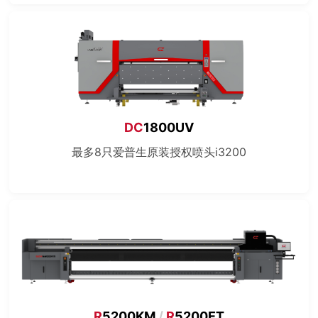
DC
1800UV
最多8只爱普生原装授权喷头i3200
R
5200KM
/
R
5200ET