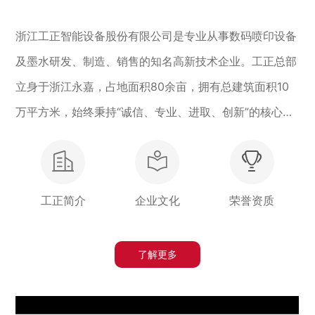
浙江工正智能设备股份有限公司是专业从事数码喷印设备
及墨水研发、制造、销售的知名高新技术企业。工正总部
立身于浙江永嘉，占地面积80余亩，拥有总建筑面积10
万平方米，始终秉持“诚信、专业、进取、创新”的核心价
值观，矢志为客户呈上卓越的数码喷印方案以及专业服
务。旗下产品包括喷绘机、写真机、UV机、制版机、图
文机、纸板机、印花机、木板机等多种机型，产品应用涵
工正简介
企业文化
荣誉资质
盖广告、建材、纺织、包装、图文等诸多行业。 目前，
工正旗下数条产品线专门为各个类型、层次的客户提供契
了解更多
合发展路径的设备方案。自1997年以来，工正产品经受
客户粉丝们的严格检验，稳步占据国内市场份额，积极开
拓国际市场，服务网点已分布在全球80多个国家和地