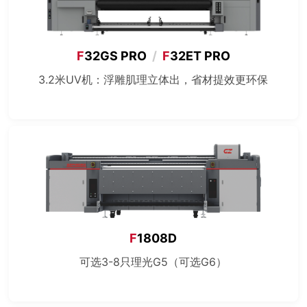
F
32GS PRO
/
F
32ET PRO
3.2米UV机：浮雕肌理立体出，省材提效更环保
F
1808D
可选3-8只理光G5（可选G6）