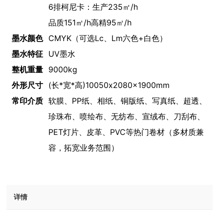
6排柯尼卡：生产235㎡/h
品质151㎡/h
高精95㎡/h
墨水颜色
CMYK（可选Lc、Lm六色+白色）
墨水特征
UV墨水
整机重量
9000kg
外形尺寸
(长*宽*高)10050x2080x1900mm
常印介质
软膜、PP纸、相纸、铜版纸、写真纸、超透、
珍珠布、喷绘布、无纺布、宣绒布、刀刮布、
PET灯片、皮革、PVC等热门卷材（多材质兼
容，拓宽业务范围）
详情