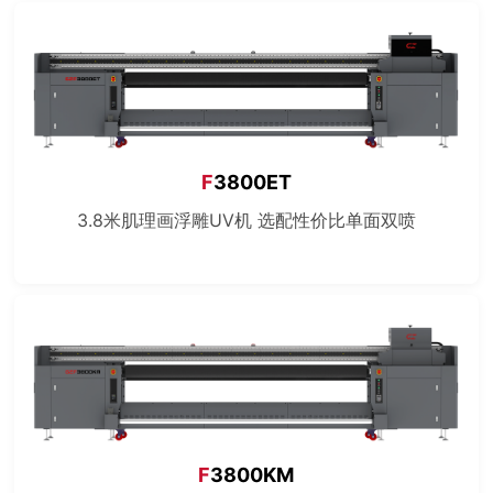
F
3800ET
3.8米肌理画浮雕UV机 选配性价比单面双喷
F
3800KM