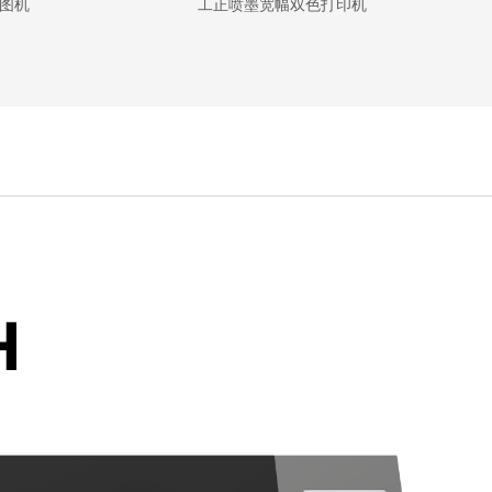
图机
工正喷墨宽幅双色打印机
H