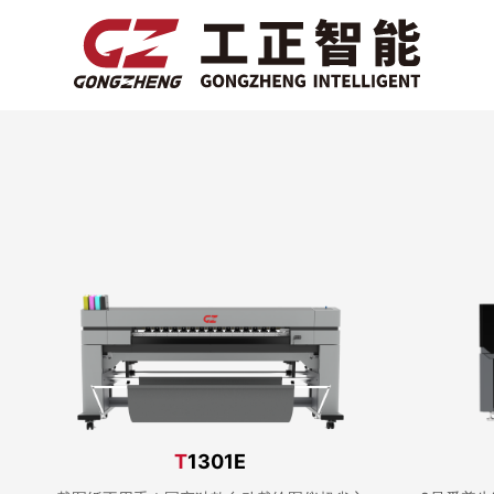
T
1301E