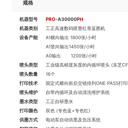
规格
机器型号
PRO
-A30000
PH
机器类别
工正高速数码喷墨红章蓝图机
设备产能
A1横向输出 1800张/小时
A1竖向输出1450张/小时
A0输出 1200张/小时
喷头类型
工业级高精度灰度的内循环喷头 (东芝CF3
喷头数量
16个
打印技术
固定式横向前后交错排列ONE PASS打印
喷头维护
自带内循环及自动清洗维护系统
墨水类型
工正自研墨水
打印颜色
双色 (专色蓝+专色红)
供墨方式
电动泵自动供墨及负压系统